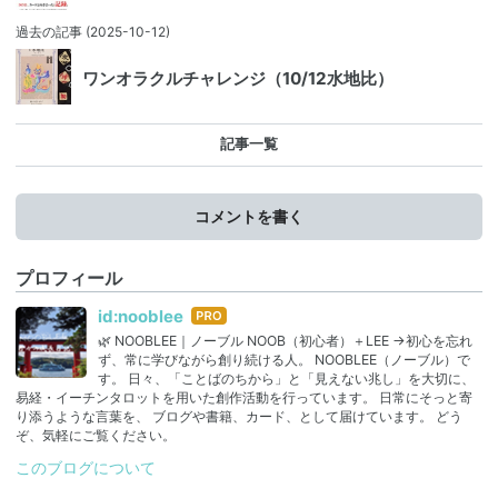
過去の記事
(2025-10-12)
ワンオラクルチャレンジ（10/12水地比）
記事一覧
コメントを書く
プロフィール
はて
id:nooblee
なブ
🌿 NOOBLEE｜ノーブル NOOB（初心者）＋LEE →初心を忘れ
ログ
ず、常に学びながら創り続ける人。 NOOBLEE（ノーブル）で
Pro
す。 日々、「ことばのちから」と「見えない兆し」を大切に、
易経・イーチンタロットを用いた創作活動を行っています。 日常にそっと寄
り添うような言葉を、 ブログや書籍、カード、として届けています。 どう
ぞ、気軽にご覧ください。
このブログについて