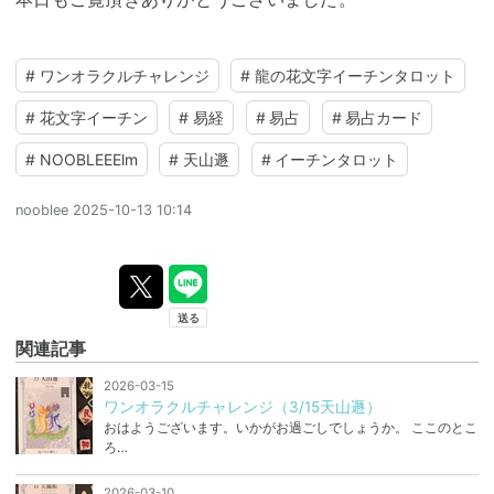
#
ワンオラクルチャレンジ
#
龍の花文字イーチンタロット
#
花文字イーチン
#
易経
#
易占
#
易占カード
#
NOOBLEEElm
#
天山遯
#
イーチンタロット
nooblee
2025-10-13 10:14
関連記事
2026-03-15
ワンオラクルチャレンジ（3/15天山遯）
おはようございます。いかがお過ごしでしょうか。 ここのとこ
ろ…
2026-03-10